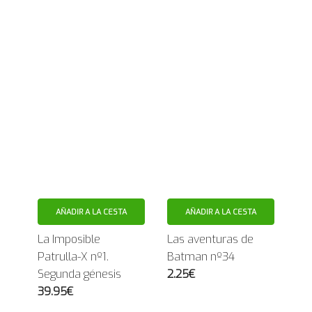
AÑADIR A LA CESTA
AÑADIR A LA CESTA
La Imposible
Las aventuras de
Patrulla-X nº1.
Batman nº34
Segunda génesis
2.25€
39.95€