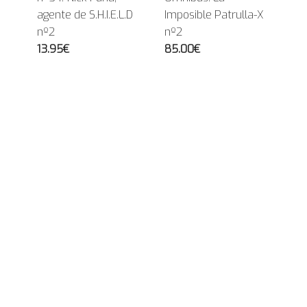
agente de S.H.I.E.L.D
Imposible Patrulla-X
nº2
nº2
13.95€
85.00€