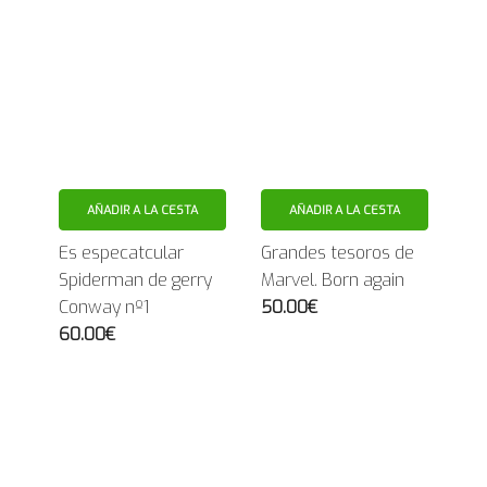
AÑADIR A LA CESTA
AÑADIR A LA CESTA
Es especatcular
Grandes tesoros de
Spiderman de gerry
Marvel. Born again
Conway nº1
50.00€
60.00€