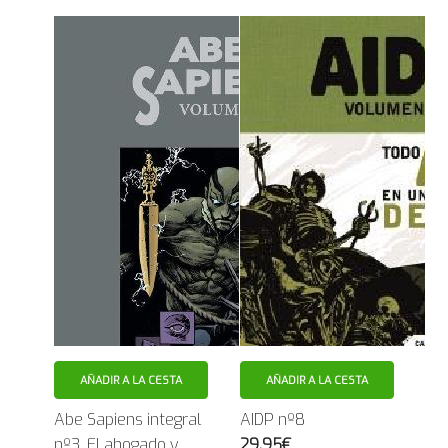
AÑADIR A LA CESTA
AÑADIR A LA CESTA
Abe Sapiens integral
AIDP nº8
nº3. El ahogado y
29.95€