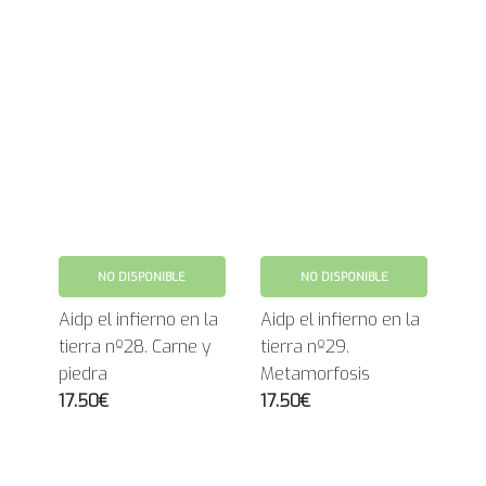
NO DISPONIBLE
NO DISPONIBLE
Aidp el infierno en la
Aidp el infierno en la
tierra nº28. Carne y
tierra nº29.
piedra
Metamorfosis
17.50€
17.50€