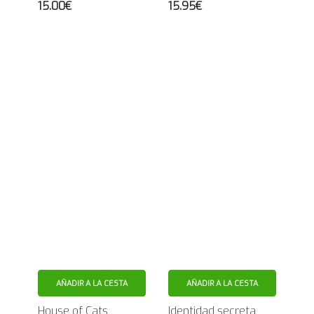
15.00€
15.95€
AÑADIR A LA CESTA
AÑADIR A LA CESTA
House of Cats
Identidad secreta