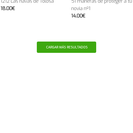
1212 Las navas de Tolosa
51 maneras de proteger a tu
18.00€
novia nº1
14.00€
CARGAR MÁS RESULTADOS