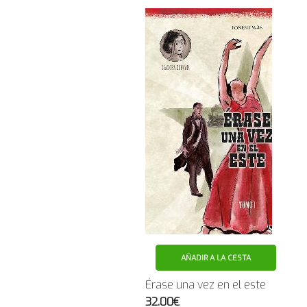
AÑADIR A LA CESTA
Érase una vez en el este
32.00€