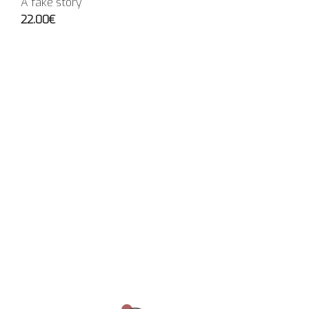
A fake story
22.00€