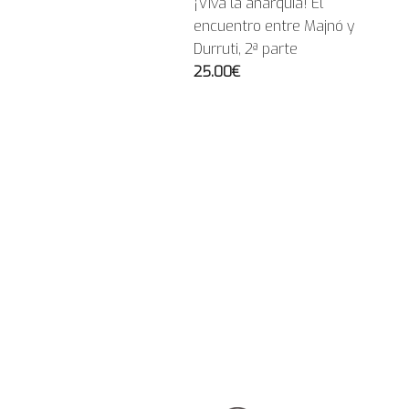
¡Viva la anarquía! El
encuentro entre Majnó y
Durruti, 2ª parte
25.00€