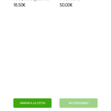
18.50€
50.00€
AÑADIR A LA CESTA
NO DISPONIBLE