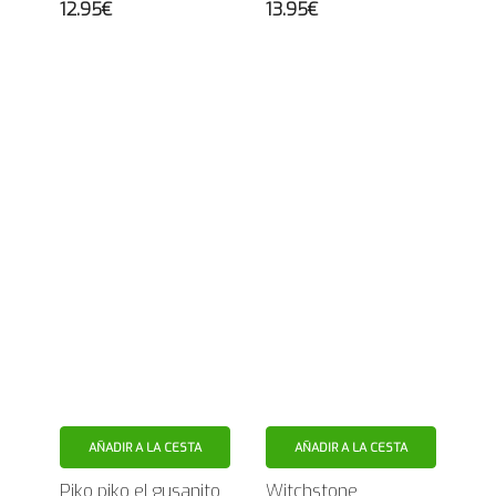
12.95€
13.95€
AÑADIR A LA CESTA
AÑADIR A LA CESTA
Piko piko el gusanito
Witchstone