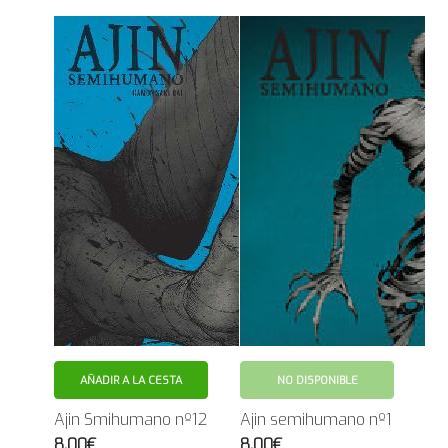
AÑADIR A LA CESTA
NO DISPONIBLE
Ajin Smihumano nº12
Ajin semihumano nº1
8.00€
8.00€