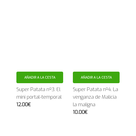
AÑADIR A LA CESTA
AÑADIR A LA CESTA
Super Patata nº3. El
Super Patata nº4. La
mini portal-temporal
venganza de Malicia
12.00€
la maligna
10.00€