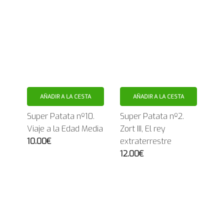
AÑADIR A LA CESTA
AÑADIR A LA CESTA
Super Patata nº10.
Super Patata nº2.
Viaje a la Edad Media
Zort III, El rey
10.00€
extraterrestre
12.00€