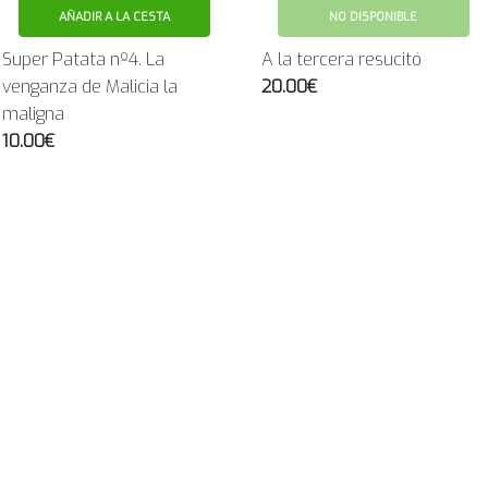
AÑADIR A LA CESTA
NO DISPONIBLE
Super Patata nº4. La
A la tercera resucitó
venganza de Malicia la
20.00€
maligna
10.00€