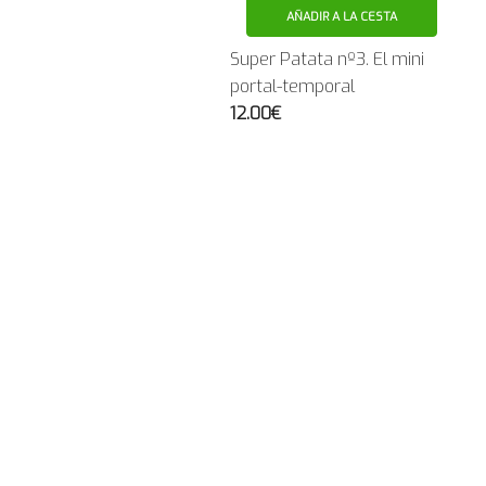
AÑADIR A LA CESTA
Super Patata nº3. El mini
portal-temporal
12.00€