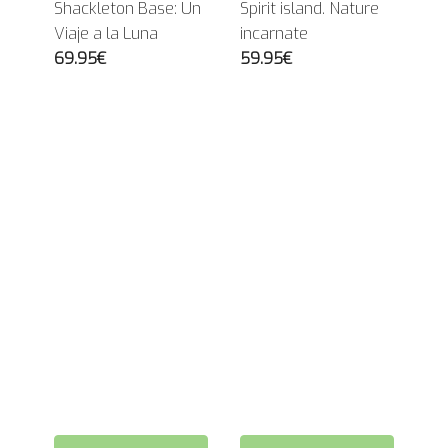
Shackleton Base: Un
Spirit island. Nature
Viaje a la Luna
incarnate
69.95€
59.95€